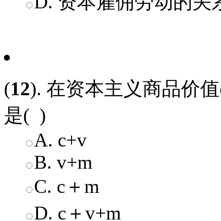
D. 资本雇佣劳动的关
(
12
). 在资本主义商品价
是( )
A. c+v
B. v+m
C. c＋m
D. c＋v+m