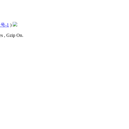
1号-1
)
es , Gzip On.