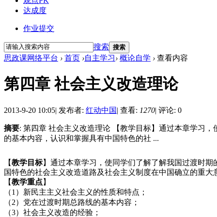
观点PK
达成度
作业提交
搜索
搜索
思政课网络平台
›
首页
›
自主学习
›
概论自学
›
查看内容
第四章 社会主义改造理论
2013-9-20 10:05
|
发布者:
红动中国
|
查看:
1270
|
评论: 0
摘要
: 第四章 社会主义改造理论 【教学目标】通过本章学习
的基本内容，认识和掌握具有中国特色的社 ...
【
教学目标
】
通过本章学习，使同学们了解
了解我国过渡时期
国特色的社会主义改造道路
及社会主义制度在中国确立的重大
【
教学重点
】
（
1
）新民主主义社会主义的性质和特点；
（
2
）
党在过渡时期总路线的基本内容；
（
3
）社会主义改造的经验；