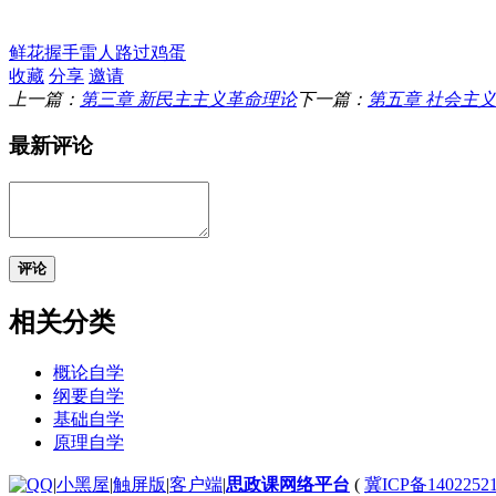
鲜花
握手
雷人
路过
鸡蛋
收藏
分享
邀请
上一篇：
第三章 新民主主义革命理论
下一篇：
第五章 社会主
最新评论
评论
相关分类
概论自学
纲要自学
基础自学
原理自学
|
小黑屋
|
触屏版
|
客户端
|
思政课网络平台
(
冀ICP备1402252